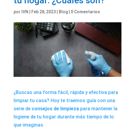
tu hogar: ¿Cuáles son?
por
IVN
|
Feb 28, 2023
|
Blog
|
0 Comentarios
¿Buscas una forma fácil, rápida y efectiva para
limpiar tu casa? Hoy te traemos guía con una
serie de
consejos de limpieza
para mantener la
higiene de tu hogar durante más tiempo de lo
que imaginas.