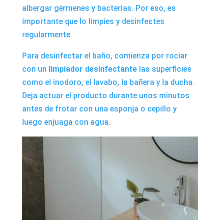
albergar gérmenes y bacterias. Por eso, es
importante que lo limpies y desinfectes
regularmente.
Para desinfectar el baño, comienza por rociar
con un
limpiador desinfectante
las superficies
como el inodoro, el lavabo, la bañera y la ducha.
Deja actuar el producto durante unos minutos
antes de frotar con una esponja o cepillo y
luego enjuaga con agua.