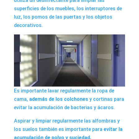
utiliza un desinfectante para limpiar las
superficies de los muebles, los interruptores de
luz, los pomos de las puertas y los objetos
decorativos.
Es importante lavar regularmente la ropa de
cama,
además de los colchones
y cortinas para
evitar la acumulación de bacterias y ácaros.
Aspirar y limpiar regularmente las alfombras y
los suelos también es importante para
evitar la
acumulación de polvo y suciedad.