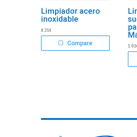
Limpiador acero
Li
inoxidable
su
pa
8.35
€
Má
Compare
5.93