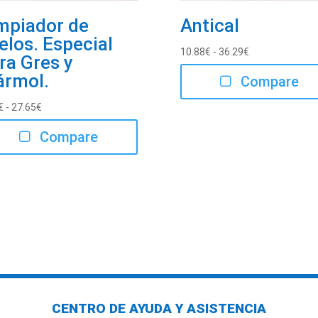
mpiador de
Antical
elos. Especial
Rango
10.88
€
-
36.29
€
ra Gres y
de
rmol.
Compare
precios:
desde
Rango
€
-
27.65
€
10.88€
de
hasta
Compare
precios:
36.29€
desde
5.93€
hasta
27.65€
CENTRO DE AYUDA Y ASISTENCIA