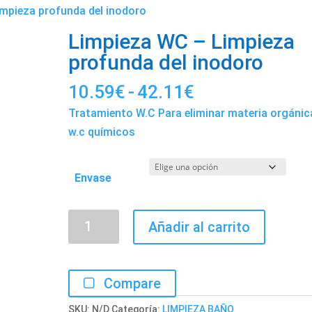
mpieza profunda del inodoro
Limpieza WC – Limpieza
profunda del inodoro
Rango
10.59
€
-
42.11
€
de
Tratamiento W.C Para eliminar materia orgánic
precios:
w.c químicos
desde
10.59€
Envase
hasta
42.11€
Limpieza
Añadir al carrito
WC
-
Limpieza
Compare
profunda
SKU:
N/D
Categoría:
LIMPIEZA BAÑO