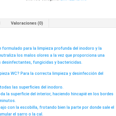
del
inodoro
cantidad
l
Valoraciones (0)
formulado para la limpieza profunda del inodoro y la
utraliza los malos olores a la vez que proporciona una
desinfectantes, fungicidas y bactericidas.
pieza WC? Para la correcta limpieza y desinfección del
todas las superficies del inodoro.
da la superficie del interior, haciendo hincapié en los bordes
 minutos.
abajo con la escobilla, frotando bien la parte por donde sale el
mular el sarro o la cal.