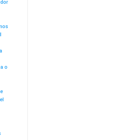
ador
amos
l
da
ja o
ue
el
s