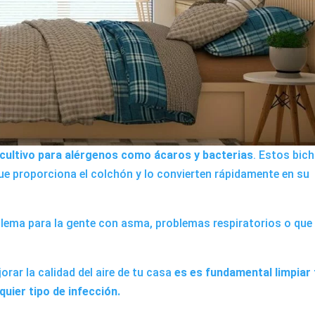
 cultivo para alérgenos como ácaros y bacterias
. Estos bic
e proporciona el colchón y lo convierten rápidamente en su
lema para la gente con asma, problemas respiratorios o que
orar la calidad del aire de tu casa
es es fundamental limpiar 
uier tipo de infección.