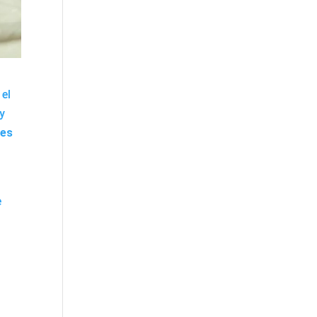
el
y
nes
e