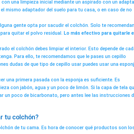
ra con una limpieza inicial mediante un aspirado con un adapt
el mismo adaptador del suelo para tu casa, o en caso de no
alguna gente opta por sacudir el colchón. Solo te recomend
para quitar el polvo residual.
Lo más efectivo para quitarle e
ado el colchón debes limpiar el interior. Esto depende de ca
tenga. Para ello, te recomendamos que le pases un cepillo
enes dudas de que tipo de cepillo usar puedes usar una espon
cer una primera pasada con la esponja es suficiente. Es
eza con jabón, agua y un poco de limón. Si la capa de tela q
zar un poco de bicarbonato, pero antes lee las instrucciones d
r tu colchón?
colchón de tu cama. Es hora de conocer qué productos son lo