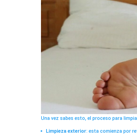
Una vez sabes esto, el proceso para limpia
Limpieza exterior
: esta comienza por ret