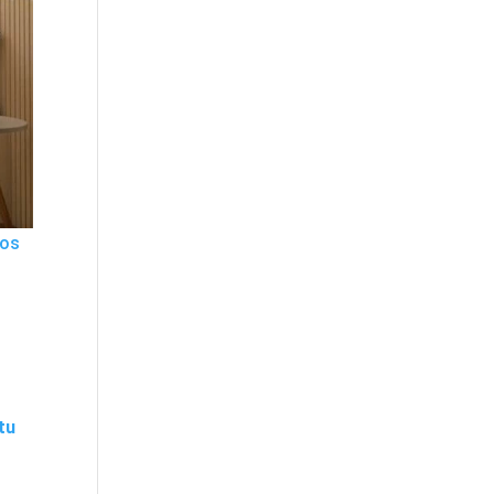
hos
tu