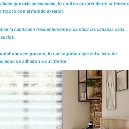
ésticos que más se ensucian
, lo cual es sorprendente si tenem
ontacto con el mundo exterior.
lar la habitación frecuentemente o cambiar las sábanas cada
 sucios.
s colchones es poroso
, lo que significa que está lleno de
uciedad se adhieran a su interior.