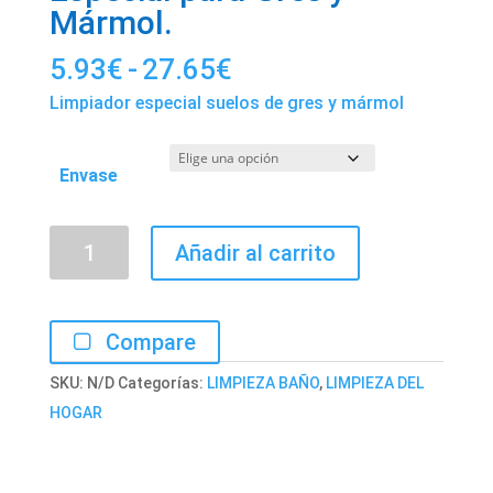
Mármol.
Rango
5.93
€
-
27.65
€
de
Limpiador especial suelos de gres y mármol
precios:
desde
Envase
5.93€
hasta
Limpiador
27.65€
Añadir al carrito
de
suelos.
Especial
Compare
para
SKU:
N/D
Categorías:
LIMPIEZA BAÑO
,
LIMPIEZA DEL
Gres
HOGAR
y
Mármol.
cantidad