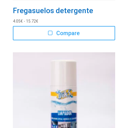
Fregasuelos detergente
Rango
4.05
€
-
15.72
€
de
Compare
precios:
desde
4.05€
hasta
15.72€