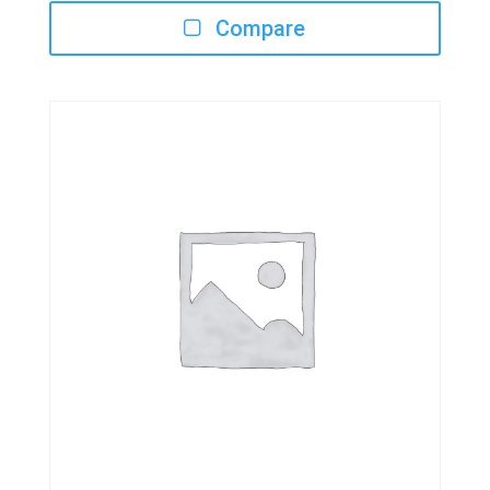
de
Compare
precios:
desde
5.26€
hasta
20.45€