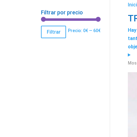
Inic
Filtrar por precio
T
Hay
Precio
Precio
Precio:
0€
—
60€
Filtrar
tan
mínimo
máximo
obje
Most