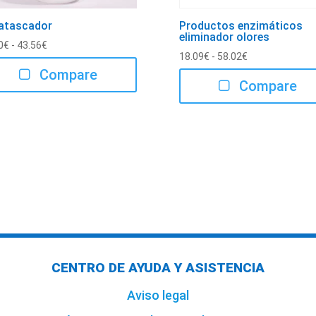
atascador
Productos enzimáticos
eliminador olores
Rango
0
€
-
43.56
€
Rango
18.09
€
-
58.02
€
de
Compare
de
precios:
Compare
precios:
desde
desde
11.50€
18.09€
hasta
hasta
43.56€
58.02€
CENTRO DE AYUDA Y ASISTENCIA
Aviso legal