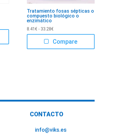
Tratamiento fosas sépticas o
compuesto biológico o
enzimático
Rango
8.41
€
-
33.28
€
de
Compare
precios:
desde
8.41€
hasta
33.28€
CONTACTO
info@viks.es