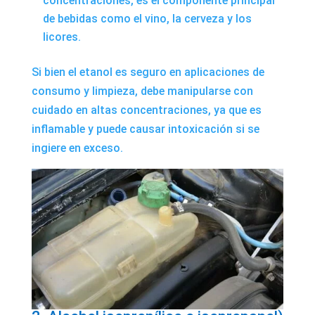
concentraciones, es el componente principal
de bebidas como el vino, la cerveza y los
licores.
Si bien el etanol es seguro en aplicaciones de
consumo y limpieza, debe manipularse con
cuidado en altas concentraciones, ya que es
inflamable y puede causar intoxicación si se
ingiere en exceso.