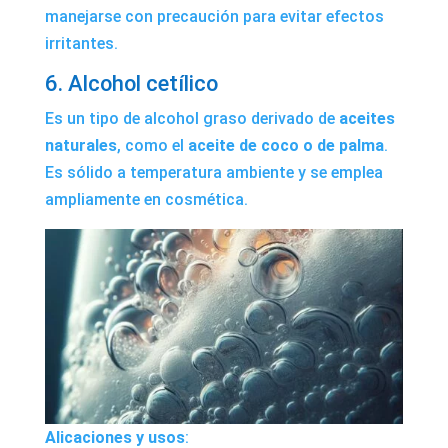
manejarse con precaución para evitar efectos
irritantes.
6. Alcohol cetílico
Es un tipo de alcohol graso derivado de
aceites
naturales
, como el
aceite de coco o de palma
.
Es sólido a temperatura ambiente y se emplea
ampliamente en cosmética.
Alicaciones y usos
: