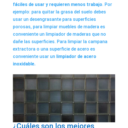
fáciles de usar y requieren menos trabajo
. Por
ejemplo: para quitar la grasa del suelo debes
usar un
desengrasante para superficies
porosas
, para limpiar muebles de madera es
conveniente un
limpiador de maderas
que no
dañe las superficies. Para limpiar la campana
extractora o una superficie de acero es
conveniente usar un
limpiador de acero
inoxidable.
¿Cuáles son los mejores