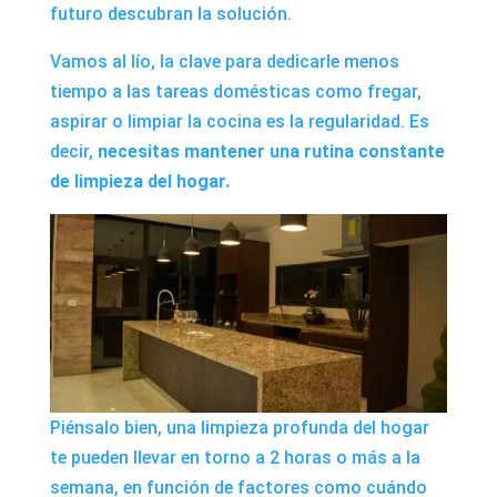
futuro descubran la solución.
Vamos al lío, la clave para dedicarle menos
tiempo a las tareas domésticas como fregar,
aspirar o limpiar la cocina es la regularidad. Es
decir,
necesitas mantener una rutina constante
de limpieza del hogar.
Piénsalo bien, una limpieza profunda del hogar
te pueden llevar en torno a 2 horas o más a la
semana, en función de factores como cuándo