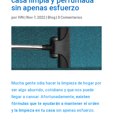
casa limpia y perfumada
sin apenas esfuerzo
por
IVN
|
Nov 7, 2022
|
Blog
|
0 Comentarios
Mucha gente odia hacer la limpieza de hogar por
ser algo aburrido, cotidiano y que nos puede
llegar a cansar. Afortunadamente,
existen
fórmulas que te ayudarán a mantener el orden
y la limpieza en tu casa
sin apenas esfuerzo.