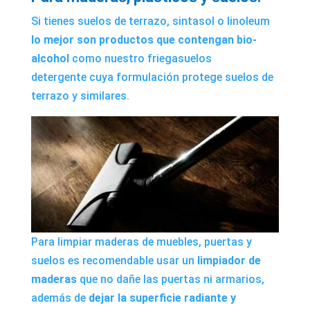
Si tienes suelos de terrazo, sintasol o linoleum
lo mejor son productos que contengan bio-
alcohol
como nuestro
friegasuelos
detergente
cuya formulación protege suelos de
terrazo y similares.
Para limpiar maderas de muebles, puertas y
suelos es recomendable usar un
limpiador de
maderas
que no dañe las puertas ni armarios,
además de
dejar la superficie radiante y