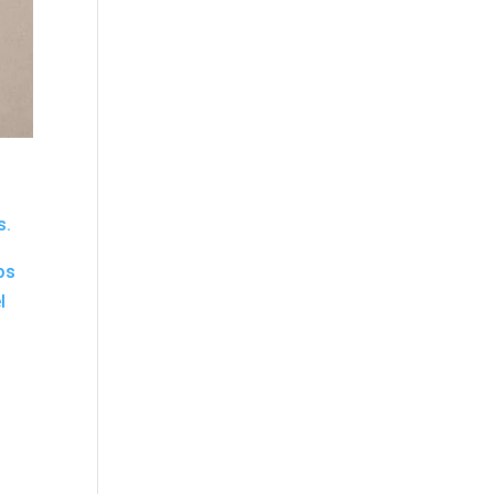
s.
os
l