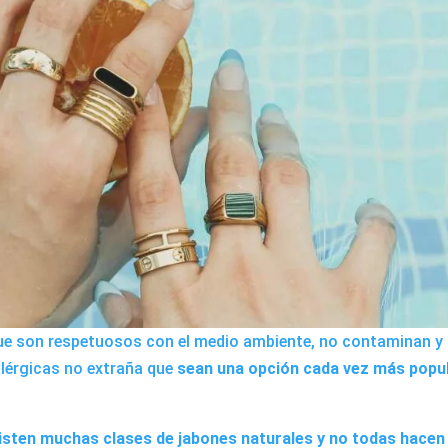
ue son respetuosos con el medio ambiente, no contaminan y
lérgicas no extraña que
sean una opción cada vez más popu
isten muchas clases de jabones naturales y no todas hacen 