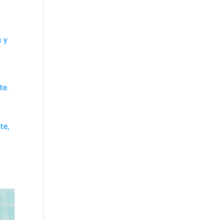
s y
te.
te,