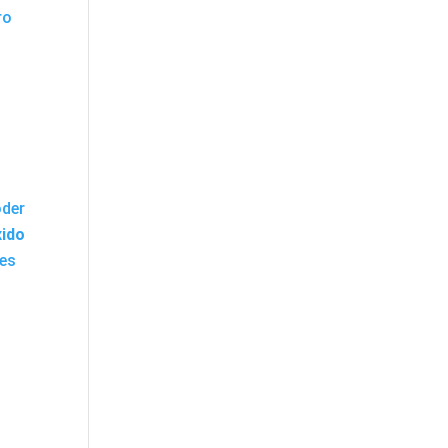
ro
oder
xido
 es