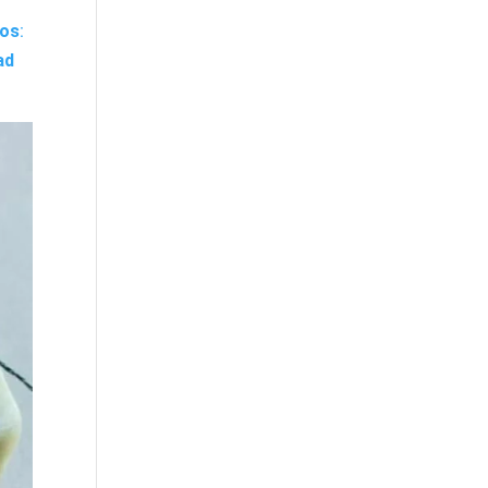
vos
:
ad