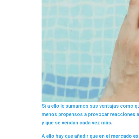
Si a ello le sumamos sus ventajas como q
menos propensos a provocar reacciones a
y que se vendan cada vez más.
A ello hay que añadir que
en el mercado ex