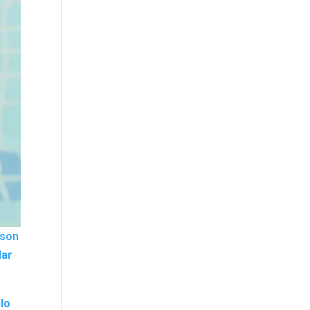
 son
lar
lo