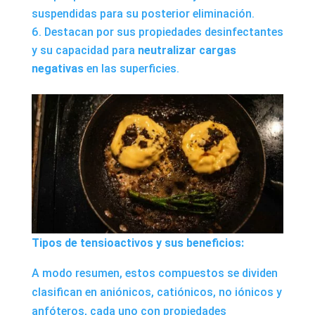
suspendidas para su posterior eliminación.
Destacan por sus propiedades desinfectantes
y su capacidad para
neutralizar cargas
negativas
en las superficies.
Tipos de tensioactivos y sus beneficios:
A modo resumen, estos compuestos se dividen
clasifican en aniónicos, catiónicos, no iónicos y
anfóteros, cada uno con propiedades