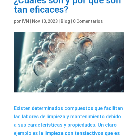
¿Cuáles son y por qué son
tan eficaces?
por
IVN
|
Nov 10, 2023
|
Blog
|
0 Comentarios
Existen determinados compuestos que facilitan
las labores de limpieza y mantenimiento debido
a sus características y propiedades. Un claro
ejemplo es
la
limpieza con tensiactivos
que es