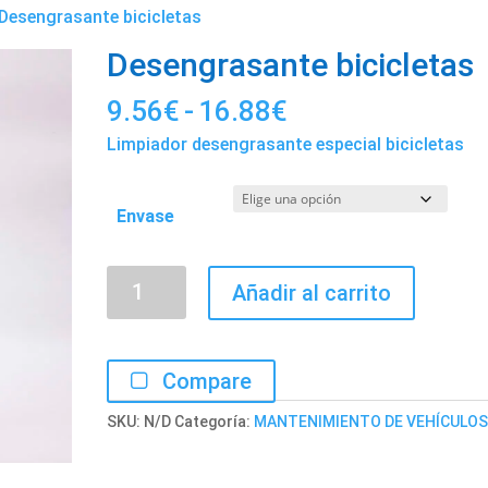
Desengrasante bicicletas
Desengrasante bicicletas
Rango
9.56
€
-
16.88
€
de
Limpiador desengrasante especial bicicletas
precios:
desde
Envase
9.56€
hasta
Desengrasante
16.88€
Añadir al carrito
bicicletas
cantidad
Compare
SKU:
N/D
Categoría:
MANTENIMIENTO DE VEHÍCULO