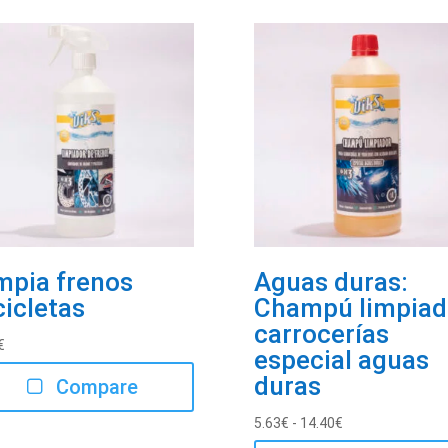
mpia frenos
Aguas duras:
cicletas
Champú limpiad
carrocerías
€
especial aguas
duras
Compare
Rango
5.63
€
-
14.40
€
de