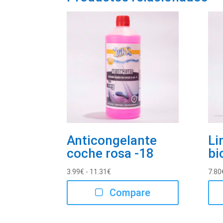
Anticongelante
Li
coche rosa -18
bi
Rango
3.99
€
-
11.31
€
7.80
de
Compare
precios:
desde
3.99€