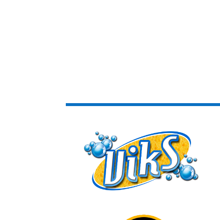
hasta
11.31€