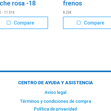
che rosa -18
frenos
Rango
€
-
11.31
€
8.23
€
de
Compare
Compare
precios:
desde
3.99€
hasta
11.31€
CENTRO DE AYUDA Y ASISTENCIA
Aviso legal
Términos y condiciones de compra
Política de privacidad