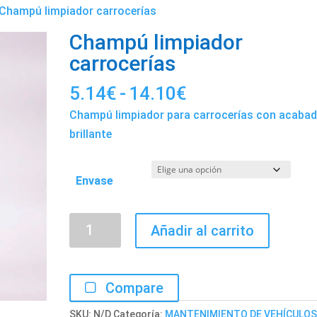
 Champú limpiador carrocerías
Champú limpiador
carrocerías
Rango
5.14
€
-
14.10
€
de
Champú limpiador para carrocerías con acaba
precios:
brillante
desde
5.14€
Envase
hasta
14.10€
Champú
Añadir al carrito
limpiador
carrocerías
cantidad
Compare
SKU:
N/D
Categoría:
MANTENIMIENTO DE VEHÍCULO