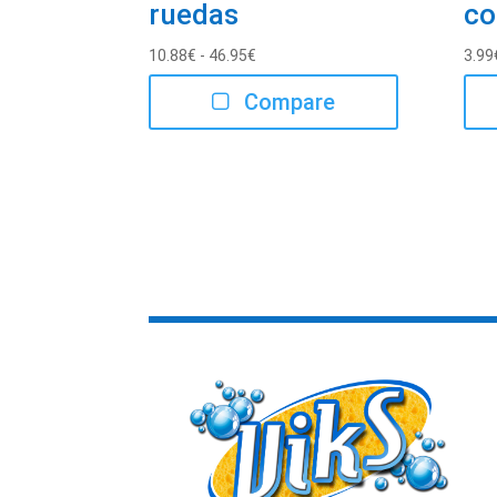
ruedas
co
Rango
10.88
€
-
46.95
€
3.99
de
Compare
precios:
desde
10.88€
hasta
46.95€