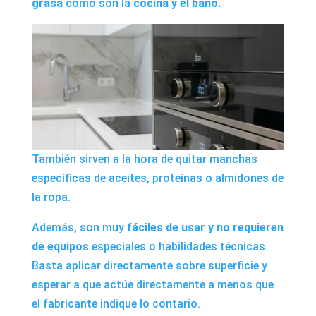
grasa
como son la
cocina y el baño.
También sirven a la hora de quitar manchas
específicas de aceites, proteínas o almidones de
la ropa.
Además, son muy
fáciles de usar y no requieren
de equipos
especiales o habilidades técnicas.
Basta aplicar directamente sobre superficie y
esperar a que actúe directamente a menos que
el fabricante indique lo contario.