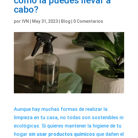
cómo la puedes llevar a
cabo?
por
IVN
|
May 31, 2023
|
Blog
|
0 Comentarios
Aunque hay muchas formas de realizar la
limpieza en tu casa, no todas son sostenibles ni
ecológicas. Si quieres mantener la higiene de tu
hogar
sin usar productos químicos
que dañen el