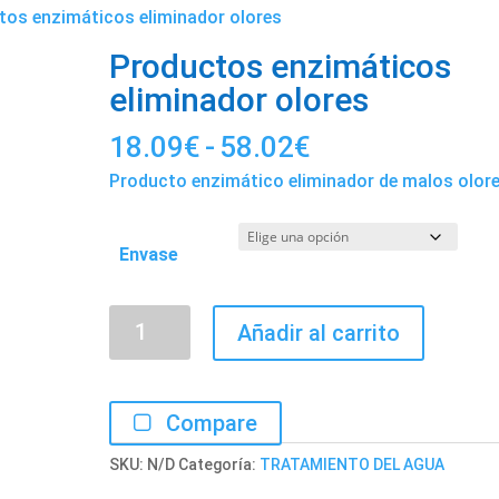
tos enzimáticos eliminador olores
Productos enzimáticos
eliminador olores
Rango
18.09
€
-
58.02
€
de
Producto enzimático eliminador de malos olor
precios:
desde
Envase
18.09€
hasta
Productos
58.02€
Añadir al carrito
enzimáticos
eliminador
olores
Compare
cantidad
SKU:
N/D
Categoría:
TRATAMIENTO DEL AGUA