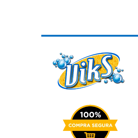
33.28€