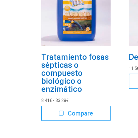
Tratamiento fosas
De
sépticas o
11.5
compuesto
biológico o
enzimático
Rango
8.41
€
-
33.28
€
de
Compare
precios:
desde
8.41€
hasta