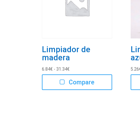
Limpiador de
Li
madera
az
Rango
6.84
€
-
31.34
€
5.26
de
Compare
precios:
desde
6.84€
hasta
31.34€