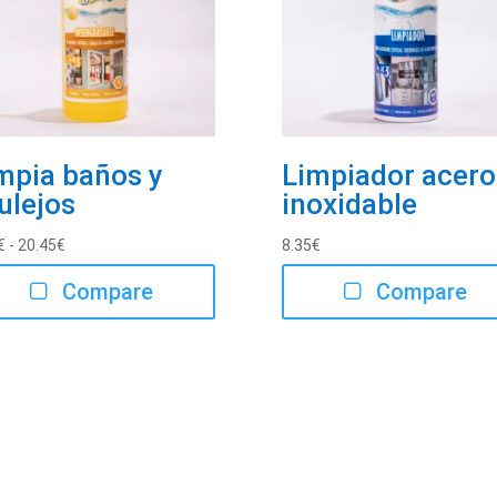
mpia baños y
Limpiador acero
ulejos
inoxidable
Rango
€
-
20.45
€
8.35
€
de
Compare
Compare
precios:
desde
5.26€
hasta
20.45€