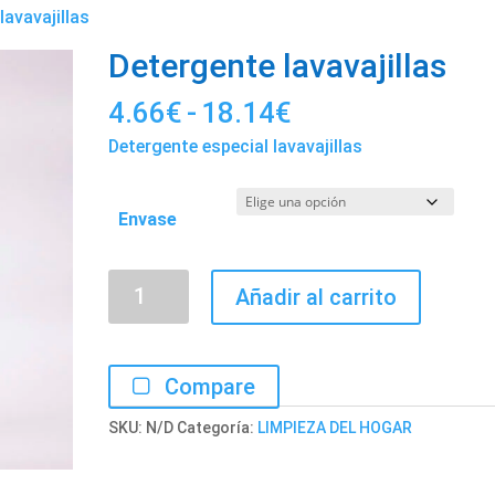
lavavajillas
Detergente lavavajillas
Rango
4.66
€
-
18.14
€
de
Detergente especial lavavajillas
precios:
desde
Envase
4.66€
hasta
Detergente
18.14€
Añadir al carrito
lavavajillas
cantidad
Compare
SKU:
N/D
Categoría:
LIMPIEZA DEL HOGAR