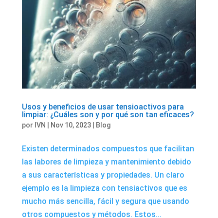
Usos y beneficios de usar tensioactivos para
limpiar: ¿Cuáles son y por qué son tan eficaces?
por
IVN
|
Nov 10, 2023
|
Blog
Existen determinados compuestos que facilitan
las labores de limpieza y mantenimiento debido
a sus características y propiedades. Un claro
ejemplo es la limpieza con tensiactivos que es
mucho más sencilla, fácil y segura que usando
otros compuestos y métodos. Estos...